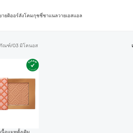
ขาย
ดิออร์
ลังโคม
กุชชี่
ชาแนล
วายเอสแอล
ภัณฑ์
03 มิโคนอส
นื้อแมทดั้งเดิม