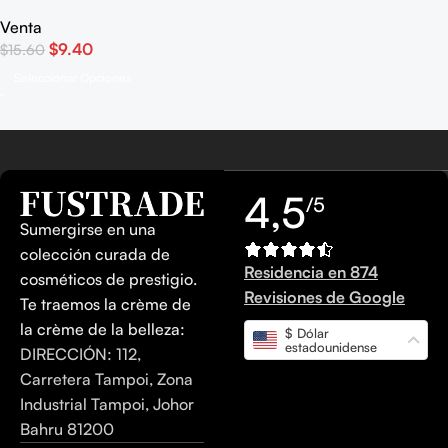
nuevo y original
Venta
$
9.40
$
15.60
Seleccionar Opciones
4,5
/5
Sumergirse en una
colección curada de
Residencia en 874
cosméticos de prestigio.
Revisiones de Google
Te traemos la crème de
la crème de la belleza:
$ Dólar
estadounidense
DIRECCIÓN: 112,
Carretera Tampoi, Zona
Industrial Tampoi, Johor
Bahru 81200