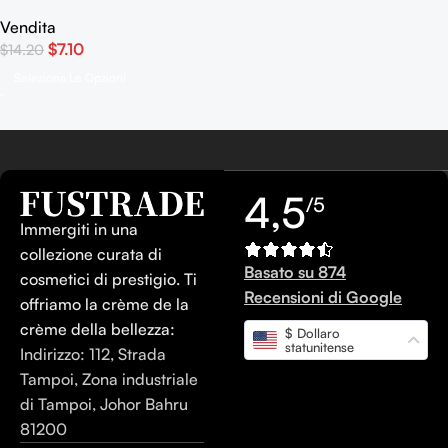
prebiotici 8H
Vendita
$
7.10
$
14.20
Seleziona Le Opzioni
4,5
/5
Immergiti in una
collezione curata di
Basato su 874
cosmetici di prestigio. Ti
Recensioni di Google
offriamo la crème de la
crème della bellezza:
$ Dollaro
statunitense
Indirizzo: 112, Strada
Tampoi, Zona industriale
di Tampoi, Johor Bahru
81200