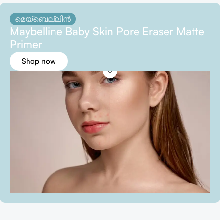
മെയ്ബെല്ലിൻ
Maybelline Baby Skin Pore Eraser Matte
Primer
Shop now