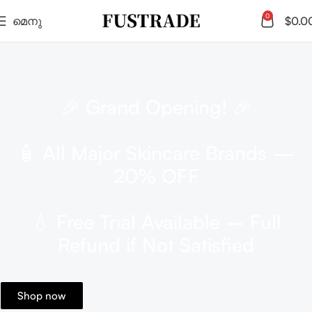
0
മെനു
$
0.0
🎉 Grand Opening
!
🎉
🧴 All Major Skincare Brands —
20%
OFF
💧 Free Trial Available – Full
Refund if Not Satisfied
Shop now