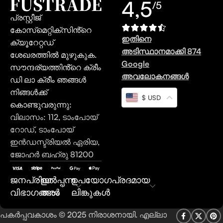
4,5
/5
പ്രസ്റ്റീജ്
കോസ്‌മെറ്റിക്‌സിൻ്റെ
ഇതിനെ
ക്യൂറേറ്റഡ്
അടിസ്ഥാനമാക്കി 874
ശേഖരത്തിൽ മുഴുകുക.
Google
സൗന്ദര്യത്തിൻ്റെ ക്രീം
അവലോകനങ്ങൾ
ഡി ലാ ക്രീം ഞങ്ങൾ
നിങ്ങൾക്ക്
$ USD
കൊണ്ടുവരുന്നു:
വിലാസം: 112, ടാംപോയ്
റോഡ്, ടാംപോയ്
ഇൻഡസ്ട്രിയൽ ഏരിയ,
ജോഹർ ബഹ്രു 81200
ജനപ്രിയ
ഉൽപ്പന്ന
ഉപയോഗപ്രദമായ
വിഭാഗങ്ങൾ
തരം
ലിങ്കുകൾ
പകർപ്പവകാശം © 2025 നിരാശനായി. എല്ലാ