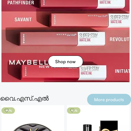
Shop now
വൈ.എസ്.എൽ
More products
-59%
-53%