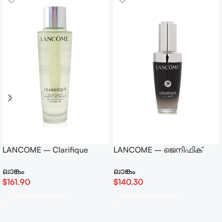
LANCOME – Clarifique
LANCOME – ജെനിഫിക്
Double Essence Refining
അൾട്ടിമേറ്റ് ഡ്യുവൽ
ലാങ്കം
ലാങ്കം
Enzymatic Dual Essence
റിപ്പയർ ഓഗ്മെൻ്റഡ് സെറം
$
161.90
$
140.30
150ml/5oz
30 മില്ലി
കാർട്ടിലേക്ക് ചേർക്കുക
കാർട്ടിലേക്ക് ചേർക്കുക