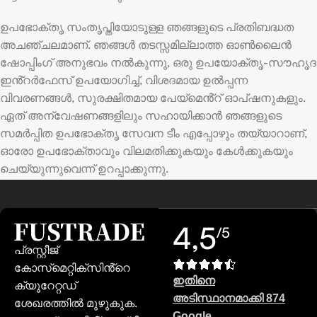
ഉപഭോക്തൃ സംതൃപ്തിയോടുള്ള ഞങ്ങളുടെ പ്രതിബദ്ധത
അചഞ്ചലമാണ്. ഞങ്ങൾ തടസ്സമില്ലാത്ത ഓൺലൈൻ
ഷോപ്പിംഗ് അനുഭവം നൽകുന്നു, ഒരു ഉപയോക്തൃ-സൗഹൃദ
ഇൻ്റർഫേസ് ഉപയോഗിച്ച്, വിശദമായ ഉൽപ്പന്ന
വിവരണങ്ങൾ, സുരക്ഷിതമായ പേയ്‌മെൻ്റ് ഓപ്ഷനുകളും.
ഏത് അന്വേഷണങ്ങളിലും സഹായിക്കാൻ ഞങ്ങളുടെ
സമർപ്പിത ഉപഭോക്തൃ സേവന ടീം എപ്പോഴും തയ്യാറാണ്,
ഓരോ ഉപഭോക്താവും വിലമതിക്കുകയും കേൾക്കുകയും
ചെയ്യുന്നുവെന്ന് ഉറപ്പാക്കുന്നു.
4,5
/5
പ്രസ്റ്റീജ്
കോസ്‌മെറ്റിക്‌സിൻ്റെ
ഇതിനെ
ക്യൂറേറ്റഡ്
അടിസ്ഥാനമാക്കി 874
ശേഖരത്തിൽ മുഴുകുക.
Google